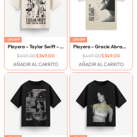
-27% OFF
-27% OFF
Playera – Taylor Swift – The Eras Tour – Arena
Playera – Gracie Abrams – I Love You, Im… 2025 – Back
$
449.00
$
349.00
$
449.00
$
349.00
AÑADIR AL CARRITO
AÑADIR AL CARRITO