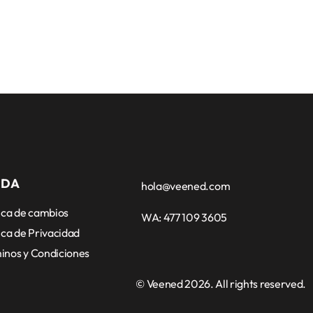
UDA
hola@veened.com
tica de cambios
WA: 477 109 3605
ica de Privacidad
inos y Condiciones
© Veened 2026. All rights reserved.