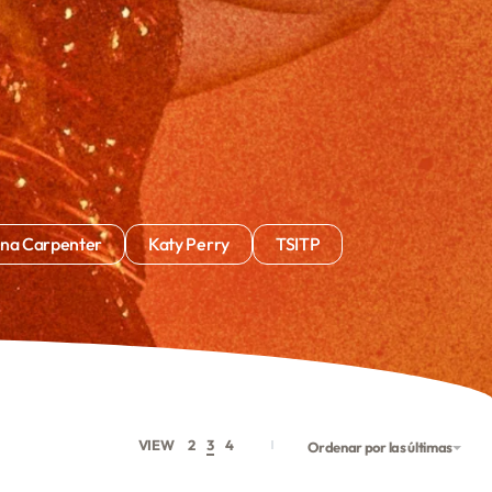
ina Carpenter
Katy Perry
TSITP
VIEW
2
3
4
Ordenar por las últimas