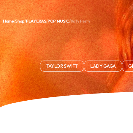
WELCOME TO THE NEW ERA ❤️‍🔥
Home
/
Shop
/
PLAYERAS
/
POP MUSIC
/
Katy Perry
TODO
PLAYERAS
BYE BYE
Buscar
Ca
TAYLOR SWIFT
LADY GAGA
G