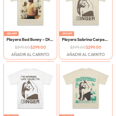
-25% OFF
-25% OFF
Playera Bad Bunny – DtMF – Arena
Playera Sabrina Carpenter – I’m working late – Arena
$
399.00
$
299.00
$
399.00
$
299.00
AÑADIR AL CARRITO
AÑADIR AL CARRITO