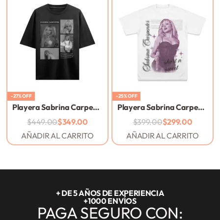
-27% OFF
-25% OFF
Playera Sabrina Carpenter – Black – Collage
Playera Sabrina Carpenter – White – Short ‘n Sweet
$
449.00
$
349.00
$
399.00
$
299.00
AÑADIR AL CARRITO
AÑADIR AL CARRITO
+ DE 5 AÑOS DE EXPERIENCIA
+1000 ENVÍOS
PAGA SEGURO CON: