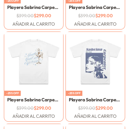
-25% OFF
-25% OFF
Playera Sabrina Carpenter – I’m working late – White
Playera Sabrina Carpenter – Espresso – Arena
$
399.00
$
299.00
$
399.00
$
299.00
AÑADIR AL CARRITO
AÑADIR AL CARRITO
-25% OFF
-25% OFF
Playera Sabrina Carpenter – That’s that me espresso – White
Playera Sabrina Carpenter – White Blue – Short ‘n Sweet
$
399.00
$
299.00
$
399.00
$
299.00
AÑADIR AL CARRITO
AÑADIR AL CARRITO