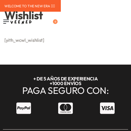
WELCOME TO THE NEW ERA ❤️‍🔥
Wishlist
0
[yith_wcwl_wishlist]
+ DE 5 AÑOS DE EXPERIENCIA
+1000 ENVÍOS
PAGA SEGURO CON: