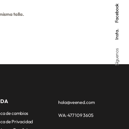
Facebook
 misma talla.
Insta.
Síguenos
UDA
hola@veened.com
tica de cambios
WA: 477 109 3605
ica de Privacidad