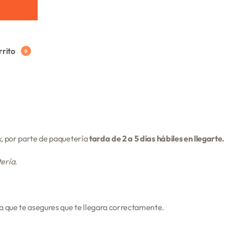
rrito
0
,
por parte de paquetería
tarda de 2 a 5 días hábiles en llegarte.
tería.
ra que te asegures que te llegara correctamente.