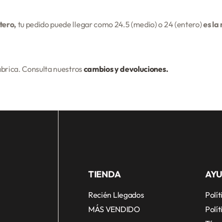
tero,
tu pedido puede llegar como 24.5 (medio) o 24 (entero)
es la
fábrica. Consulta nuestros
cambios y devoluciones.
TIENDA
AY
Recién Llegados
Polí
MÁS VENDIDO
Polít