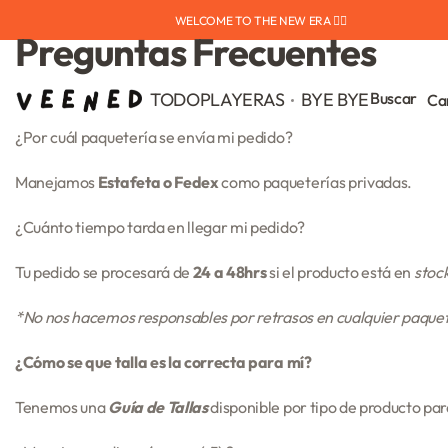
WELCOME TO THE NEW ERA ❤️‍🔥
Preguntas Frecuentes
TODO
PLAYERAS
BYE BYE
Buscar
Ca
¿Por cuál paquetería se envía mi pedido?
Manejamos
Estafeta o Fedex
como paqueterías privadas.
¿Cuánto tiempo tarda en llegar mi pedido?
Tu pedido se procesará de
24 a 48hrs
si el producto está en
stock
*No nos hacemos responsables por retrasos en cualquier paque
¿Cómo se que talla es la correcta para mí?
Tenemos una
Guía de Tallas
disponible por tipo de producto pa