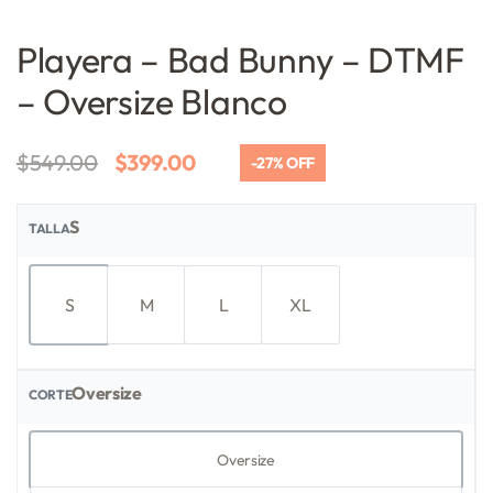
Playera – Bad Bunny – DTMF
– Oversize Blanco
$
549.00
$
399.00
-27% OFF
S
TALLA
S
M
L
XL
Oversize
CORTE
Oversize