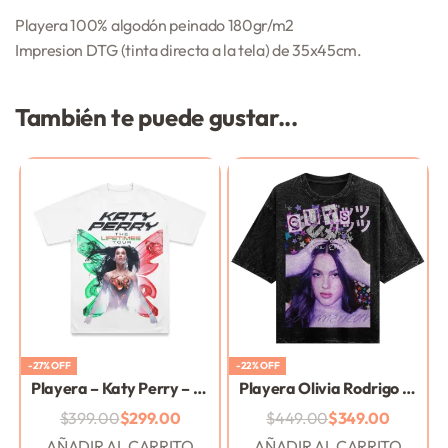
Playera 100% algodón peinado 180gr/m2
Impresion DTG (tinta directa a la tela) de 35x45cm.
También te puede gustar...
-27% OFF
-22% OFF
Playera – Katy Perry – Lifetime tour – México
Playera Olivia Rodrigo – Oversize Washed
$
399.00
$
299.00
$
449.00
$
349.00
AÑADIR AL CARRITO
AÑADIR AL CARRITO