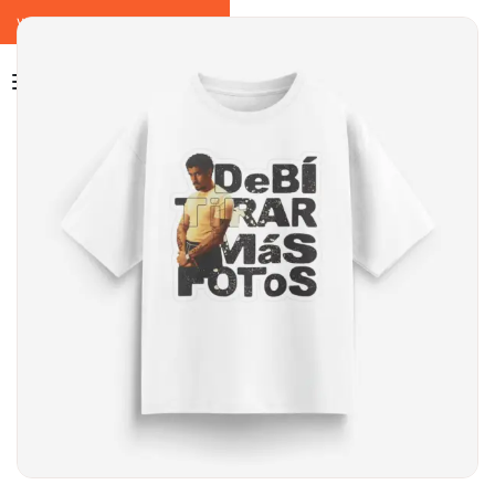
WELCOME TO THE NEW ERA ❤️‍🔥
0