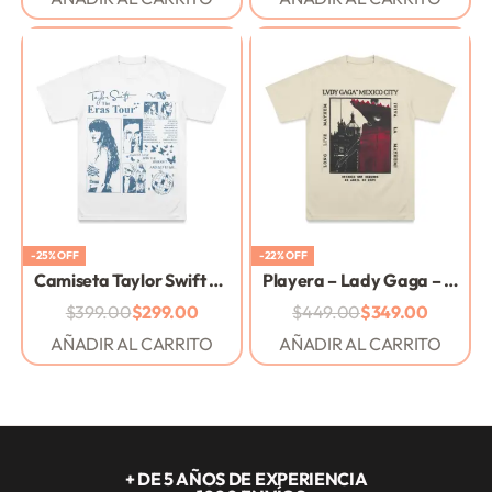
-25% OFF
-22% OFF
Camiseta Taylor Swift – Midnights – Blanca
Playera – Lady Gaga – Mayhem – ARENA
$
399.00
$
299.00
$
449.00
$
349.00
AÑADIR AL CARRITO
AÑADIR AL CARRITO
+ DE 5 AÑOS DE EXPERIENCIA