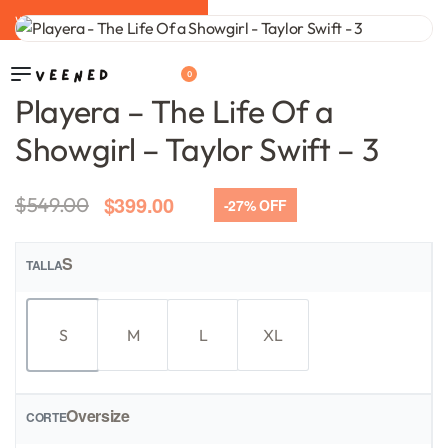
WELCOME TO THE NEW ERA ❤️‍🔥
0
Playera – The Life Of a
Showgirl – Taylor Swift – 3
$
399.00
$
549.00
-27% OFF
S
TALLA
S
M
L
XL
Oversize
CORTE